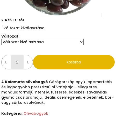
2 475 Ft
-tól
Egységár:
Változat kiválasztása
Változat:
Kosárba
A
Kalamata olívabogyó
Görögország egyik legismertebb
és legnagyobb presztízsű olívafajtája. Jellegzetes,
mandulaformájú intenzív, fűszeres, édeskés-savanykás
gyümölcsös aromájú. Ideális csemegének, előételnek, bor-
vagy sörkorcsolyának.
Kategória
:
Olívabogyók