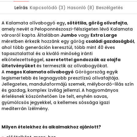
Leírás
Kapcsolódó (3)
Hasonló (8)
Beszélgetés
A Kalamata olívabogyó egy
, sötétlila, görög olívafajta
,
amely nevét a Peloponnészoszi-félszigeten lévő Kalamata
városról kapta. Általában
Jumbo
vagy
Extra Large
méretben érkezik hozzánk egy görög
családi gazdaságból
,
ahol több generáción keresztül, több mint 40 éves
tapasztalattal és a kiváló minőség iránti
elkötelezettséggel,
szeretettel gondozzák az olajfa
ültetvényüket
és termesztik az olívabogyókat.
A
magos Kalamata olívabogyó
Görögország egyik
legismertebb és legnagyobb presztízsű olívafajtája.
Jellegzetes, mandulaformájú szemek, mélybordó–lilás szín
és gazdag, komplex ízvilág jellemzi. A hagyományos
érlelésnek köszönhetően íze telt, enyhén savas,
gyümölcsös jegyekkel, a kellemes sóssága igazi
mediterrán ízélmény.
Milyen ételekhez és alkalmakhoz ajánlott?