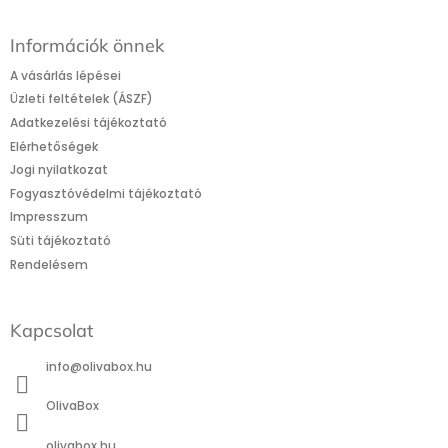
L
á
Információk önnek
b
l
A vásárlás lépései
é
Üzleti feltételek (ÁSZF)
c
Adatkezelési tájékoztató
Elérhetőségek
Jogi nyilatkozat
Fogyasztóvédelmi tájékoztató
Impresszum
Süti tájékoztató
Rendelésem
Kapcsolat
info
@
olivabox.hu
OlivaBox
olivabox.hu