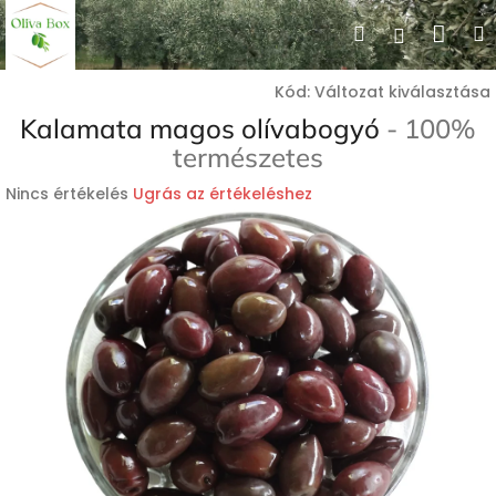
Ugrás
Kos
Keresés
Bejelent
a
fő
tartalomhoz
Kód:
Változat kiválasztása
Kalamata magos olívabogyó
- 100%
természetes
A
Nincs értékelés
Ugrás az értékeléshez
termék
átlagos
értékelése
5-
ből
0,0
csillag.