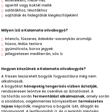
előételként, meze-hez
aperitif vagy koktél mellé
salátákhoz, tésztákhoz
sajttálak és hidegtálak kiegészítőjeként
Milyen ízű a Kalamata olívabogyó?
intenzív, fűszeres, édeskés-savanykás aromájú
húsos, lédús textúra
gyümölcsös, boros jegyek
jellegzetesen mediterrán, sós íz
Hogyan készülnek a Kalamata olívabogyók?
A frissen leszüretelt bogyók fogyasztásra még nem
alkalmasak.
A bogyókat
hónapokig tengerisós vízben áztatják
,
rendszeresen leöntve és cserélve az áztatóvizet. A
tartósítás során
fermentálást alkalmaznak
, amely során
a sóoldatos, oxigénmentes környezetben
természetes
tejsav
képződik, megtartva a bogyók ízét, állagát és
tápanyagait. A legfinomabb íz, és a legjobb minőség