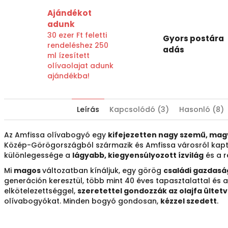
Ajándékot
adunk
30 ezer Ft feletti
Gyors postára
rendeléshez 250
adás
ml ízesített
olívaolajat adunk
ajándékba!
Leírás
Kapcsolódó (3)
Hasonló (8)
Az Amfissa olívabogyó egy
kifejezetten nagy szemű, magv
Közép-Görögországból származik és Amfissa városról kapta
különlegessége a
lágyabb, kiegyensúlyozott ízvilág
és a r
Mi
magos
változatban kínáljuk, egy görög
családi gazdasá
generáción keresztül, több mint 40 éves tapasztalattal és a
elkötelezettséggel,
szeretettel gondozzák az olajfa ülte
olívabogyókat. Minden bogyó gondosan,
kézzel szedett
.