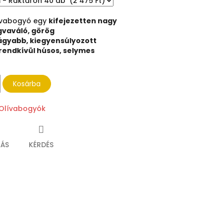
ívabogyó egy
kifejezetten nagy
vaváló, görög
lágyabb, kiegyensúlyozott
a rendkívül húsos, selymes
Kosárba
Olívabogyók
ÁS
KÉRDÉS
ebook