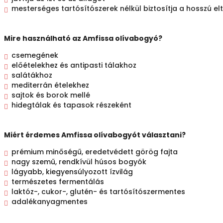
mesterséges tartósítószerek nélkül biztosítja a hosszú e
Mire használható az Amfissa olívabogyó?
csemegének
előételekhez és antipasti tálakhoz
salátákhoz
mediterrán ételekhez
sajtok és borok mellé
hidegtálak és tapasok részeként
Miért érdemes Amfissa olívabogyót választani?
prémium minőségű, eredetvédett görög fajta
nagy szemű, rendkívül húsos bogyók
lágyabb, kiegyensúlyozott ízvilág
természetes fermentálás
laktóz-, cukor-, glutén- és tartósítószermentes
adalékanyagmentes