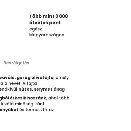
Több mint 3 000
átvételi pont
egész
Magyaroszágon
Beszélgetés
aváló, görög olívafajta
, amely
 a nevét. A fajta
endkívül
húsos, selymes állag
.
gból érkezik hozzánk
, ahol több
 kiváló minőség iránti
tvényüket
és termesztik az