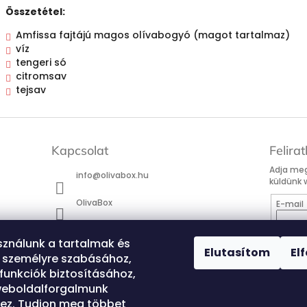
Összetétel:
Amfissa fajtájú magos olívabogyó (magot tartalmaz)
víz
tengeri só
citromsav
tejsav
Kapcsolat
Felira
Adja meg
info
@
olivabox.hu
küldünk 
OlivaBox
E-mail
olivabox.hu
Hozz
sználunk a tartalmak és
megado
Elutasítom
El
felhas
k személyre szabásához,
OlivaBox
www.ol
funkciók biztosításához,
hírleve
@olivabox4
weboldalforgalmunk
hogy a
elolva
ez. Tudjon meg többet