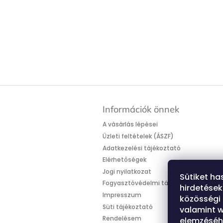
L
á
Információk önnek
b
l
A vásárlás lépései
é
Üzleti feltételek (ÁSZF)
c
Adatkezelési tájékoztató
Elérhetőségek
Jogi nyilatkozat
Sütiket ha
Fogyasztóvédelmi tájékoztató
hirdetése
Impresszum
közösségi 
Süti tájékoztató
valamint 
Rendelésem
elemzéséh