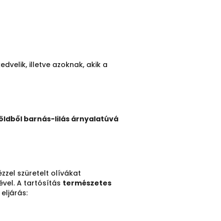
edvelik, illetve azoknak, akik a
öldből barnás-lilás árnyalatúvá
zzel szüretelt olívákat
ével. A tartósítás
természetes
eljárás: