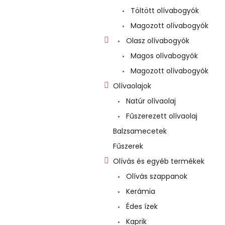
e
Töltött olívabogyók
l
Magozott olívabogyók
Olasz olívabogyók
Magos olívabogyók
Magozott olívabogyók
Olívaolajok
Natúr olívaolaj
Fűszerezett olívaolaj
Balzsamecetek
Fűszerek
Olívás és egyéb termékek
Olívás szappanok
Kerámia
Édes ízek
Kaprik