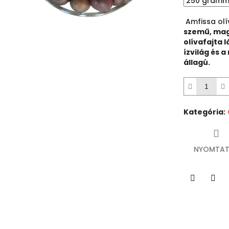
0,0
csillag.
Amfissa ol
szemű, mag
olívafajta 
ízvilág és 
állagú.
Kategória
:
NYOMTAT
Twitter
Fac