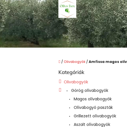
Ugrás
a
fő
tartalomhoz
Kezdőlap
/
Olivabogyók
/
Amfissa magos ol
O
Kategóriák
Kategóriák
l
átugrása
d
Olivabogyók
a
Görög olívabogyók
l
s
Magos olívabogyók
ó
Olívabogyó paszták
p
a
Grillezett olívabogyók
n
Aszalt olívabogyók