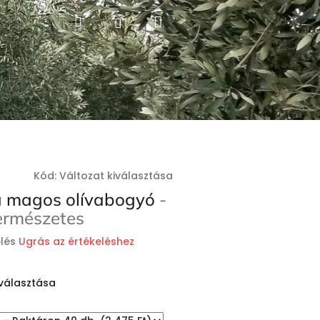
Kosár
Keresés
Bejelentkezés
Kód:
Változat kiválasztása
a magos olívabogyó
-
ermészetes
lés
Ugrás az értékeléshez
iválasztása