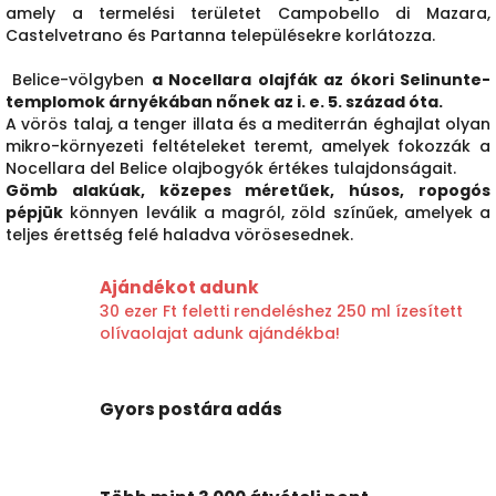
amely a termelési területet Campobello di Mazara,
Castelvetrano és Partanna településekre korlátozza.
Belice-völgyben
a Nocellara olajfák az ókori Selinunte-
templomok árnyékában nőnek az i. e. 5. század óta.
A vörös talaj, a tenger illata és a mediterrán éghajlat olyan
mikro-környezeti feltételeket teremt, amelyek fokozzák a
Nocellara del Belice olajbogyók értékes tulajdonságait.
Gömb alakúak, közepes méretűek, húsos, ropogós
pépjük
könnyen leválik a magról, zöld színűek, amelyek a
teljes érettség felé haladva vörösesednek.
Ajándékot adunk
30 ezer Ft feletti rendeléshez 250 ml ízesített
olívaolajat adunk ajándékba!
Gyors postára adás