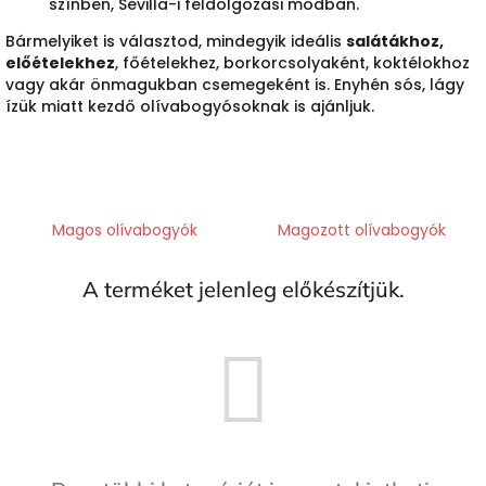
színben, Sevilla-i feldolgozási módban.
Bármelyiket is választod, mindegyik ideális
salátákhoz,
előételekhez
, főételekhez, borkorcsolyaként, koktélokhoz
vagy akár önmagukban csemegeként is. Enyhén sós, lágy
ízük miatt kezdő olívabogyósoknak is ajánljuk.
Magos olívabogyók
Magozott olívabogyók
A terméket jelenleg előkészítjük.