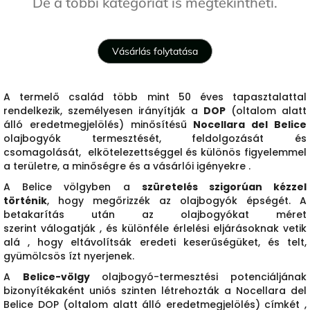
De a többi kategóriát is megtekintheti.
Vásárlás folytatása
A termelő család több mint 50 éves tapasztalattal
rendelkezik
, személyesen irányítják a
DOP
(oltalom alatt
álló eredetmegjelölés)
minősítésű
Nocellara del Belice
olajbogyók
termesztését, feldolgozását és
csomagolását, elkötelezettséggel és különös figyelemmel
a területre, a minőségre és a vásárlói igényekre .
A Belice völgyben a
szüretelés szigorúan kézzel
történik
,
hogy megőrizzék az olajbogyók épségét. A
betakarítás után az olajbogyókat méret
szerint
válogatják
, és különféle
érlelési eljárásoknak vetik
alá
, hogy eltávolítsák eredeti keserűségüket, és telt,
gyümölcsös ízt nyerjenek.
A
Belice-völgy
olajbogyó-termesztési potenciáljának
bizonyítékaként uniós szinten létrehozták a
Nocellara del
Belice DOP (oltalom alatt álló eredetmegjelölés) címkét
,