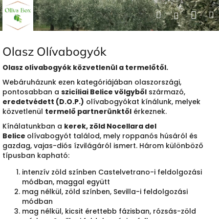
Ugrás
Kos
Keresés
Bejelent
a
fő
tartalomhoz
Olasz Olívabogyók
Olasz olívabogyók közvetlenül a termelőtől.
Webáruházunk ezen kategóriájában olaszországi,
pontosabban a
szicíliai Belice völgyből
származó,
eredetvédett (D.O.P.)
olívabogyókat kínálunk, melyek
közvetlenül
termelő partnerünktől
érkeznek.
Kínálatunkban a
kerek, zöld Nocellara del
Belice
olívabogyót találod, mely roppanós húsáról és
gazdag, vajas-diós ízvilágáról ismert. Három különböző
típusban kapható:
intenzív zöld színben Castelvetrano-i feldolgozási
módban, maggal együtt
mag nélkül, zöld színben, Sevilla-i feldolgozási
módban
mag nélkül, kicsit érettebb fázisban, rózsás-zöld