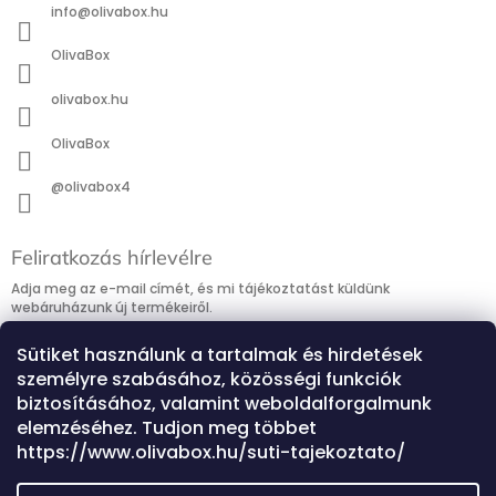
info
@
olivabox.hu
OlivaBox
olivabox.hu
OlivaBox
@olivabox4
Feliratkozás hírlevélre
Adja meg az e-mail címét, és mi tájékoztatást küldünk
webáruházunk új termékeiről.
E-mail
Sütiket használunk a tartalmak és hirdetések
személyre szabásához, közösségi funkciók
Hozzájárulok, hogy az általam önként megadott nevem és e-
biztosításához, valamint weboldalforgalmunk
mail címem felhasználásával a
www.olivabox.hu
részemre e-mail
elemzéséhez. Tudjon meg többet
útján hírleveleket, ajánlatokat küldjön. Kijelentem, hogy az
adatkezelési tájékoztatót
elolvastam. Megértettem, hogy a
https://www.olivabox.hu/suti-tajekoztato/
hozzájárulásom bármikor visszavonhatom.
Feliratkozás