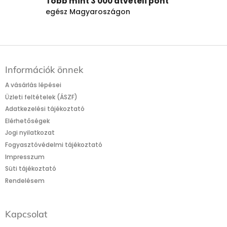
Több mint 3 000 átvételi pont
egész Magyaroszágon
L
á
Információk önnek
b
l
A vásárlás lépései
é
Üzleti feltételek (ÁSZF)
c
Adatkezelési tájékoztató
Elérhetőségek
Jogi nyilatkozat
Fogyasztóvédelmi tájékoztató
Impresszum
Süti tájékoztató
Rendelésem
Kapcsolat