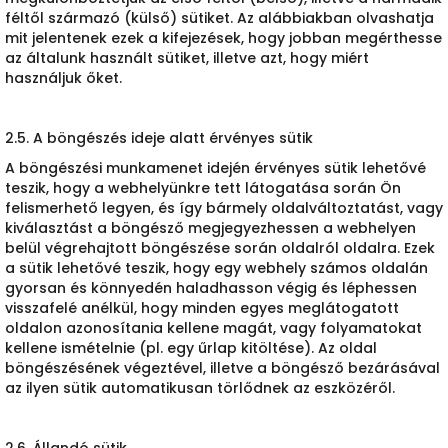
féltől származó (külső) sütiket. Az alábbiakban olvashatja
mit jelentenek ezek a kifejezések, hogy jobban megérthesse
az általunk használt sütiket, illetve azt, hogy miért
használjuk őket.
2.5. A böngészés ideje alatt érvényes sütik
A böngészési munkamenet idején érvényes sütik lehetővé
teszik, hogy a webhelyünkre tett látogatása során Ön
felismerhető legyen, és így bármely oldalváltoztatást, vagy
kiválasztást a böngésző megjegyezhessen a webhelyen
belül végrehajtott böngészése során oldalról oldalra. Ezek
a sütik lehetővé teszik, hogy egy webhely számos oldalán
gyorsan és könnyedén haladhasson végig és léphessen
visszafelé anélkül, hogy minden egyes meglátogatott
oldalon azonosítania kellene magát, vagy folyamatokat
kellene ismételnie (pl. egy űrlap kitöltése). Az oldal
böngészésének végeztével, illetve a böngésző bezárásával
az ilyen sütik automatikusan törlődnek az eszközéről.