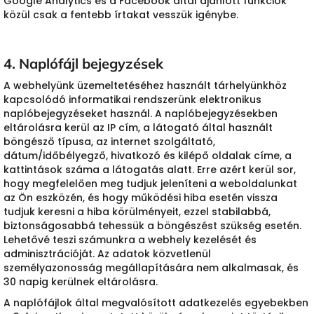
Google Analytics és a Facebook által ajánlott funkciók
közül csak a fentebb írtakat vesszük igénybe.
4. Naplófájl bejegyzések
A webhelyünk üzemeltetéséhez használt tárhelyünkhöz
kapcsolódó informatikai rendszerünk elektronikus
naplóbejegyzéseket használ. A naplóbejegyzésekben
eltárolásra kerül az IP cím, a látogató által használt
böngésző típusa, az internet szolgáltató,
dátum/időbélyegző, hivatkozó és kilépő oldalak címe, a
kattintások száma a látogatás alatt. Erre azért kerül sor,
hogy megfelelően meg tudjuk jeleníteni a weboldalunkat
az Ön eszközén, és hogy működési hiba esetén vissza
tudjuk keresni a hiba körülményeit, ezzel stabilabbá,
biztonságosabbá tehessük a böngészést szükség esetén.
Lehetővé teszi számunkra a webhely kezelését és
adminisztrációját. Az adatok közvetlenül
személyazonosság megállapítására nem alkalmasak, és
30 napig kerülnek eltárolásra.
A naplófájlok által megvalósított adatkezelés egyebekben