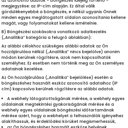
az azonosító adatok – böngészés idejéig történő –
megjegyzése: az IP-cím alapján. Ez által válik
gördülékenyebbé a böngészés, e nélkül ugyanis Önnek
minden egyes meglátogatott oldalon azonosítania kellene
magát, vagy folyamatokat kellene ismételnie.
B) Böngészési szokásokra vonatkozó adatkezelés
(„Analitika” kategória a felugró ablakban):
Az alábbi célokhoz szükséges alábbi adatok az Ön
hozzájárulása nélkül („Analitika” nincs bejelölve) anonim
módon kerülnek rögzítésre, azok nem kapcsolhatók
személyhez. Ez esetben nem történik meg az Ön személyes
adatainak kezelése.
Az Ön hozzájárulása („Analitika” bejelölése) esetén a
böngészéshez használt eszköz azonosító adataihoz (IP
cím) kapcsolva kerülnek rögzítésre az alábbi adatok.
A webhely látogatottságának mérése, a webhely egyes
oldalainak megtekintési gyakoriságának mérése és a
webhely egyes oldalainak böngészési időtartamának
mérése azért, hogy a webhelyet a felhasználók igényeihez
alakíthassuk, és érdeklődési körüket megismerhessük,
az Ön böngészéshez használt eszköze helyének