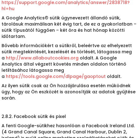
https://support.google.com/analytics/answer/2838718?
hl=hu
A Google Analytics© sütik úgynevezett állandó sütik,
tárolásuk maximálisan két évig tart, de ez a gyakorlatban –
sütik típusától függően – két óra és hat hónap közötti
időtartam.
Bővebb információkért a sütikről, beleértve az elhelyezett
sütik megtekintését, kezelését és törlését, látogassa meg
a
http://www.allaboutcookies.org
oldalt. A Google
Analytics által végzett követés minden oldalon történő
letiltásához látogassa meg
a
https://tools.google.com/dlpage/gaoptout
oldalt.
Az ilyen sütik csak az Ön hozzájárulása esetén működnek
úgy, hogy az Ön eszközét is azonosítják az adatok gyűjtése
során.
2.8.2. Facebook sütik és pixel
A fenti Google-sütikhez hasonlóan a Facebook Ireland Ltd.
(4 Grand Canal Square, Grand Canal Harbour, Dublin 2,