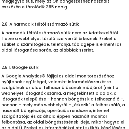
megjegyző süti, mely az Ön böngészéshez használt
eszközén eltárolódik 365 napig.
2.8. A harmadik féltől származó sütik
A harmadik féltől származó sütik nem az Adatkezelőtől
illetve a webhelyet tároló szerverről érkeznek. Ezeket a
sütiket a számítógépe, telefonja, táblagépe is elmenti az
oldal látogatása során, az alábbiak szerint.
2.8.1. Google sütik
A Google Analytics© fájljai az oldal monitorozásához
nyújtanak segítséget, valamint információszerzésre
szolgálnak az oldal felhasználásának módjáról (mint a
webhelyet látogatók száma, a megtekintett oldalak, a
látogatók települése – honnan böngészik a felhasználó –,
honnan – mely más webhelyről – „érkezik” a felhasználó, a
használt böngészője, operációs rendszere, internet
szolgáltatója és az általa éppen használt monitor
felbontása, az oldal böngészésének ideje, mikor hagyta el
az oldalt). Ezeket az információkat statisztikák készítésére