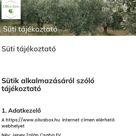
Ugrás
Ko
Keresés
Bejelen
a
fő
tartalomhoz
Süti tájékoztató
Süti tájékoztató
Sütik alkalmazásáról szóló
tájékoztató
1. Adatkezelő
A https://www.olivabox.hu internet címen elérhető
webhelyet
Név: Jeney Zalán Csaba EV