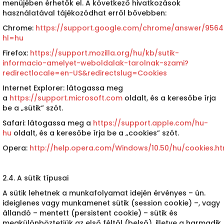
menüjében érhetők el. A következő hivatkozások
használatával tájékozódhat erről bővebben:
Chrome:
https://support.google.com/chrome/answer/9564
hl=hu
Firefox:
https://support.mozilla.org/hu/kb/sutik-
informacio-amelyet-weboldalak-tarolnak-szami?
redirectlocale=en-US&redirectslug=Cookies
Internet Explorer: látogassa meg
a
https://support.microsoft.com
oldalt, és a keresőbe írja
be a „sütik” szót.
Safari: látogassa meg a
https://support.apple.com/hu-
hu
oldalt, és a keresőbe írja be a „cookies” szót.
Opera:
http://help.opera.com/Windows/10.50/hu/cookies.ht
2.4. A sütik típusai
A sütik lehetnek a munkafolyamat idején érvényes – ún.
ideiglenes vagy munkamenet sütik (session cookie) –, vagy
állandó – mentett (persistent cookie) – sütik és
megkülönböztetjük az első féltől (belső), illetve a harmadik