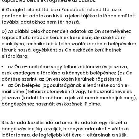
kapcsolva kerülnek rögzítésre az adatok.
A Google Ireland Ltd. és a Facebook Ireland Ltd. az e
pontban írt adatokon kívül a jelen tájékoztatóban említett
további adatokhoz nem fér hozzá.
D) Az alábbi célokhoz rendelt adatok az Ön személyéhez
kapcsolható módon kerülnek kezelésre, de azokhoz mi
csak ilyen, technikai célú felhasználás során a belépésekor
férünk hozzá, egyébként az Ön eszközén kerülhetnek
eltárolásra:
az Ön e-mail címe vagy felhasználóneve és jelszava,
ezek esetleges eltárolása a könnyebb belépéshez (az Ön
döntése szerint, az Ön eszközén kerülnek rögzítésre),
az Ön belépési jogosultságának ellenőrzése során e-
mail címe (felhasználónévként) vagy felhasználóneve és
jelszava (kódolt formában, a jelszót nem ismerhetjük meg),
böngészéshez használt eszközének IP címe.
3.5. Az adatkezelés időtartama: Az adatok egy részét a
böngészés idejéig kezeljük, bizonyos adatokat – változó
időtartamra, de legfeljebb két évre – eltárolnak a sütik.