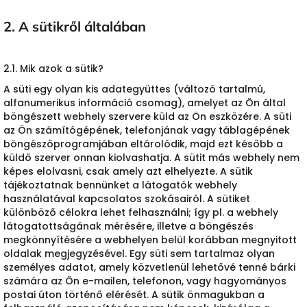
2. A sütikről általában
2.1. Mik azok a sütik?
A süti egy olyan kis adategyüttes (változó tartalmú,
alfanumerikus információ csomag), amelyet az Ön által
böngészett webhely szervere küld az Ön eszközére. A süti
az Ön számítógépének, telefonjának vagy táblagépének
böngészőprogramjában eltárolódik, majd ezt később a
küldő szerver onnan kiolvashatja. A sütit más webhely nem
képes elolvasni, csak amely azt elhelyezte. A sütik
tájékoztatnak bennünket a látogatók webhely
használatával kapcsolatos szokásairól. A sütiket
különböző célokra lehet felhasználni; így pl. a webhely
látogatottságának mérésére, illetve a böngészés
megkönnyítésére a webhelyen belül korábban megnyitott
oldalak megjegyzésével. Egy süti sem tartalmaz olyan
személyes adatot, amely közvetlenül lehetővé tenné bárki
számára az Ön e-mailen, telefonon, vagy hagyományos
postai úton történő elérését. A sütik önmagukban a