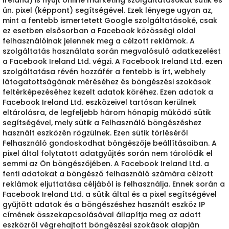
Ireland) is nyújt online marketing szolgáltatásokat sütik és
ún. pixel (képpont) segítségével. Ezek lényege ugyan az,
mint a fentebb ismertetett Google szolgáltatásoké, csak
ez esetben elsősorban a Facebook közösségi oldal
felhasználóinak jelennek meg a célzott reklámok. A
szolgáltatás használata során megvalósuló adatkezelést
a Facebook Ireland Ltd. végzi. A Facebook Ireland Ltd. ezen
szolgáltatása révén hozzáfér a fentebb is írt, webhely
látogatottságának méréséhez és böngészési szokások
feltérképezéséhez kezelt adatok köréhez. Ezen adatok a
Facebook Ireland Ltd. eszközeivel tartósan kerülnek
eltárolásra, de legfeljebb három hónapig működő sütik
segítségével, mely sütik a Felhasználó böngészéshez
használt eszközén rögzülnek. Ezen sütik törléséről
Felhasználó gondoskodhat böngészője beállításaiban. A
pixel által folytatott adatgyűjtés során nem tárolódik el
semmi az Ön böngészőjében. A Facebook Ireland Ltd. a
fenti adatokat a böngésző felhasználó számára célzott
reklámok eljuttatása céljából is felhasználja. Ennek során a
Facebook Ireland Ltd. a sütik által és a pixel segítségével
gyűjtött adatok és a böngészéshez használt eszköz IP
címének összekapcsolásával állapítja meg az adott
eszközről végrehajtott böngészési szokások alapján