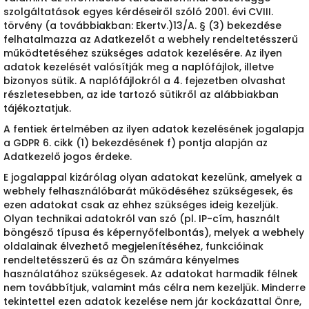
szolgáltatások egyes kérdéseiről szóló 2001. évi CVIII.
törvény (a továbbiakban: Ekertv.)13/A. § (3) bekezdése
felhatalmazza az Adatkezelőt a webhely rendeltetésszerű
működtetéséhez szükséges adatok kezelésére. Az ilyen
adatok kezelését valósítják meg a naplófájlok, illetve
bizonyos sütik. A naplófájlokról a 4. fejezetben olvashat
részletesebben, az ide tartozó sütikről az alábbiakban
tájékoztatjuk.
A fentiek értelmében az ilyen adatok kezelésének jogalapja
a GDPR 6. cikk (1) bekezdésének f) pontja alapján az
Adatkezelő jogos érdeke.
E jogalappal kizárólag olyan adatokat kezelünk, amelyek a
webhely felhasználóbarát működéséhez szükségesek, és
ezen adatokat csak az ehhez szükséges ideig kezeljük.
Olyan technikai adatokról van szó (pl. IP-cím, használt
böngésző típusa és képernyőfelbontás), melyek a webhely
oldalainak élvezhető megjelenítéséhez, funkcióinak
rendeltetésszerű és az Ön számára kényelmes
használatához szükségesek. Az adatokat harmadik félnek
nem továbbítjuk, valamint más célra nem kezeljük. Minderre
tekintettel ezen adatok kezelése nem jár kockázattal Önre,