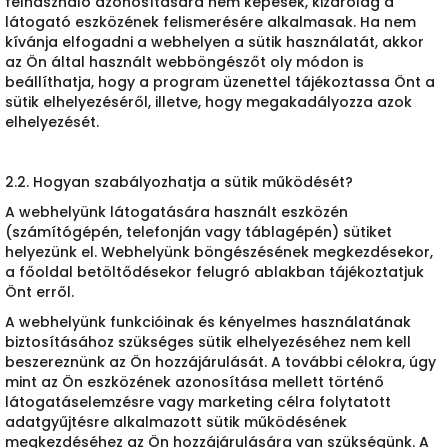
felhasználó azonosítására nem képesek, kizárólag a
látogató eszközének felismerésére alkalmasak. Ha nem
kívánja elfogadni a webhelyen a sütik használatát, akkor
az Ön által használt webböngészőt oly módon is
beállíthatja, hogy a program üzenettel tájékoztassa Önt a
sütik elhelyezéséről, illetve, hogy megakadályozza azok
elhelyezését.
2.2. Hogyan szabályozhatja a sütik működését?
A webhelyünk látogatására használt eszközén
(számítógépén, telefonján vagy táblagépén) sütiket
helyezünk el. Webhelyünk böngészésének megkezdésekor,
a főoldal betöltődésekor felugró ablakban tájékoztatjuk
Önt erről.
A webhelyünk funkcióinak és kényelmes használatának
biztosításához szükséges sütik elhelyezéséhez nem kell
beszereznünk az Ön hozzájárulását. A további célokra, úgy
mint az Ön eszközének azonosítása mellett történő
látogatáselemzésre vagy marketing célra folytatott
adatgyűjtésre alkalmazott sütik működésének
megkezdéséhez az Ön hozzájárulására van szükségünk. A