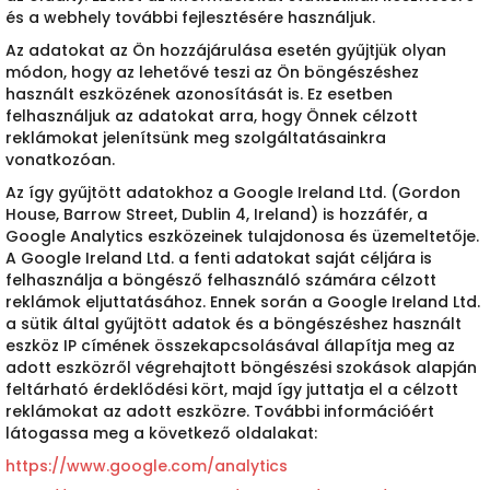
és a webhely további fejlesztésére használjuk.
Az adatokat az Ön hozzájárulása esetén gyűjtjük olyan
módon, hogy az lehetővé teszi az Ön böngészéshez
használt eszközének azonosítását is. Ez esetben
felhasználjuk az adatokat arra, hogy Önnek célzott
reklámokat jelenítsünk meg szolgáltatásainkra
vonatkozóan.
Az így gyűjtött adatokhoz a Google Ireland Ltd. (Gordon
House, Barrow Street, Dublin 4, Ireland) is hozzáfér, a
Google Analytics eszközeinek tulajdonosa és üzemeltetője.
A Google Ireland Ltd. a fenti adatokat saját céljára is
felhasználja a böngésző felhasználó számára célzott
reklámok eljuttatásához. Ennek során a Google Ireland Ltd.
a sütik által gyűjtött adatok és a böngészéshez használt
eszköz IP címének összekapcsolásával állapítja meg az
adott eszközről végrehajtott böngészési szokások alapján
feltárható érdeklődési kört, majd így juttatja el a célzott
reklámokat az adott eszközre. További információért
látogassa meg a következő oldalakat:
https://www.google.com/analytics