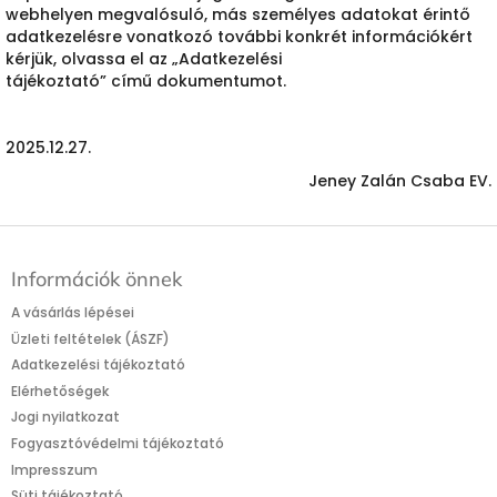
webhelyen megvalósuló, más személyes adatokat érintő
adatkezelésre vonatkozó további konkrét információkért
kérjük, olvassa el az „Adatkezelési
tájékoztató” című dokumentumot.
2025.12.27.
Jeney Zalán Csaba EV.
L
á
Információk önnek
b
l
A vásárlás lépései
é
Üzleti feltételek (ÁSZF)
c
Adatkezelési tájékoztató
Elérhetőségek
Jogi nyilatkozat
Fogyasztóvédelmi tájékoztató
Impresszum
Süti tájékoztató