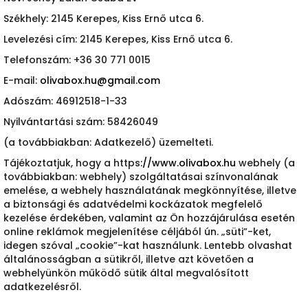
Székhely: 2145 Kerepes, Kiss Ernő utca 6.
Levelezési cím: 2145 Kerepes, Kiss Ernő utca 6.
Telefonszám: +36 30 771 0015
E-mail:
olivabox.hu@gmail.com
Adószám: 46912518-1-33
Nyilvántartási szám: 58426049
(a továbbiakban: Adatkezelő) üzemelteti.
Tájékoztatjuk, hogy a https
://
www.olivabox.hu
webhely (a
továbbiakban: webhely) szolgáltatásai színvonalának
emelése, a webhely használatának megkönnyítése, illetve
a biztonsági és adatvédelmi kockázatok megfelelő
kezelése érdekében, valamint az Ön hozzájárulása esetén
online reklámok megjelenítése céljából ún. „süti”-ket,
idegen szóval „cookie”-kat használunk. Lentebb olvashat
általánosságban a sütikről, illetve azt követően a
webhelyünkön működő sütik által megvalósított
adatkezelésről.