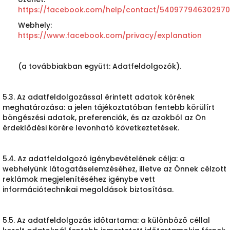
https://facebook.com/help/contact/540977946302970
Webhely:
https://www.facebook.com/privacy/explanation
(a továbbiakban együtt: Adatfeldolgozók).
5.3. Az adatfeldolgozással érintett adatok körének
meghatározása: a jelen tájékoztatóban fentebb körülírt
böngészési adatok, preferenciák, és az azokból az Ön
érdeklődési körére levonható következtetések.
5.4. Az adatfeldolgozó igénybevételének célja: a
webhelyünk látogatáselemzéséhez, illetve az Önnek célzott
reklámok megjelenítéséhez igénybe vett
információtechnikai megoldások biztosítása.
5.5. Az adatfeldolgozás időtartama: a különböző céllal