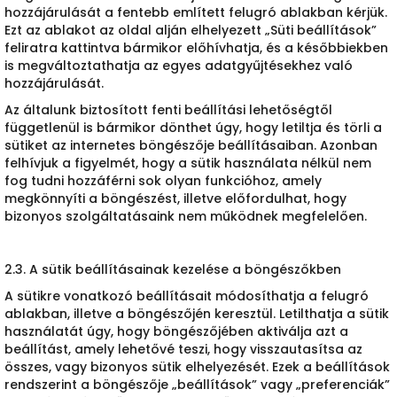
hozzájárulását a fentebb említett felugró ablakban kérjük.
Ezt az ablakot az oldal alján elhelyezett „Süti beállítások”
feliratra kattintva bármikor előhívhatja, és a későbbiekben
is megváltoztathatja az egyes adatgyűjtésekhez való
hozzájárulását.
Az általunk biztosított fenti beállítási lehetőségtől
függetlenül is bármikor dönthet úgy, hogy letiltja és törli a
sütiket az internetes böngészője beállításaiban. Azonban
felhívjuk a figyelmét, hogy a sütik használata nélkül nem
fog tudni hozzáférni sok olyan funkcióhoz, amely
megkönnyíti a böngészést, illetve előfordulhat, hogy
bizonyos szolgáltatásaink nem működnek megfelelően.
2.3. A sütik beállításainak kezelése a böngészőkben
A sütikre vonatkozó beállításait módosíthatja a felugró
ablakban, illetve a böngészőjén keresztül. Letilthatja a sütik
használatát úgy, hogy böngészőjében aktiválja azt a
beállítást, amely lehetővé teszi, hogy visszautasítsa az
összes, vagy bizonyos sütik elhelyezését. Ezek a beállítások
rendszerint a böngészője „beállítások” vagy „preferenciák”