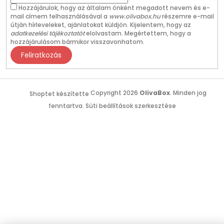
Hozzájárulok, hogy az általam önként megadott nevem és e-
mail címem felhasználásával a
www.olivabox.hu
részemre e-mail
útján hírleveleket, ajánlatokat küldjön. Kijelentem, hogy az
adatkezelési tájékoztatót
elolvastam. Megértettem, hogy a
hozzájárulásom bármikor visszavonhatom.
Feliratkozás
Copyright 2026
OlivaBox
. Minden jog
Shoptet készítette
fenntartva.
Süti beállítások szerkesztése