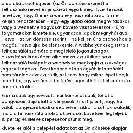
oldalakat, esetlegesen (az Ön döntése szerint) a
felhasználó nevét és jelszavát jegyzik meg. Ezzel tesszük
lehetővé, hogy Önnek a webhely használata során ne
kelljen rendszeresen – egy-egy újabb oldal megnyitásakor,
vagy a webhely elhagyását követő visszatéréskor – újra
folyamatokat ismételnie, ugyanazon lapok megnyitásával,
illetve – az Ön döntése szerint – ne kelljen újra azonosítania
magát, illetve újra bejelentkeznie. A webhelyünk regisztrált
felhasználói számára a megfelelő jogosultságok
biztosítása érdekében alkalmazzuk a sütiket; ha a
felhasználó belépett a webhelyre, megkapja a szükséges
jogosultságokat. Ezzel kapcsolatban egyéb információt
nem tárolnak ezek a sütik, azt sem, hogy mikor lépett be, ki
lépett be, egyszerűen a belépési jogosultságot ellenőrizzük
használatukkal.
Ezek a sütik úgynevezett munkamenet sütik, tehát a
böngészés ideje alatt érvényesek. Ez azt jelenti, hogy ha
valaki böngészni kezdi a webhelyet, akkor a süti aktiválódik,
majd a felhasználó utolsó aktivitását követően legfeljebb
15 percig él, illetve kilépésekor szűnik meg.
Kivétel ez alól a belépési adatokat az Ön döntése alapján