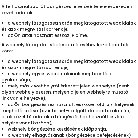
A felhasználóbarát böngészés lehetővé tétele érdekében
kezelt adatok:
a webhely látogatása során meglátogatott weboldalak
és azok megnyitási sorrendje,
az Ön által használt eszköz IP címe.
A webhely látogatottságának méréséhez kezelt adatok
köre:
a webhely látogatása során meglátogatott weboldalak
és azok megnyitási sorrendje,
a webhely egyes weboldalainak megtekintési
gyakorisága,
mely másik webhelyről érkezett jelen webhelyre (csak
olyan webhely esetén, melyen a jelen webhelyre mutató
link van elhelyezve),
az Ön böngészéshez használt eszköze földrajzi helyének
meghatározása (az internet-szolgáltató adatai alapján,
csak közelítő adatok a böngészéshez használt eszköz
helyére vonatkozóan),
webhely böngészése kezdésének időpontja,
a webhely elhagyásának (böngészése befejezésének)