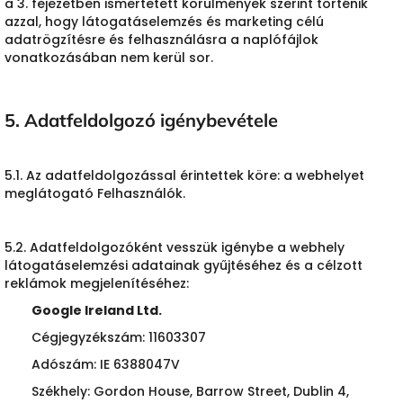
a 3. fejezetben ismertetett körülmények szerint történik
azzal, hogy látogatáselemzés és marketing célú
adatrögzítésre és felhasználásra a naplófájlok
vonatkozásában nem kerül sor.
5. Adatfeldolgozó igénybevétele
5.1. Az adatfeldolgozással érintettek köre: a webhelyet
meglátogató Felhasználók.
5.2. Adatfeldolgozóként vesszük igénybe a webhely
látogatáselemzési adatainak gyűjtéséhez és a célzott
reklámok megjelenítéséhez:
Google Ireland Ltd.
Cégjegyzékszám: 11603307
Adószám: IE 6388047V
Székhely: Gordon House, Barrow Street, Dublin 4,