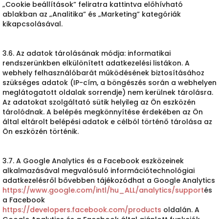
„Cookie beállítások” feliratra kattintva előhívható
ablakban az „Analitika” és „Marketing” kategóriák
kikapcsolásával.
3.6. Az adatok tárolásának módja: informatikai
rendszerünkben elkülönített adatkezelési listákon. A
webhely felhasználóbarát működésének biztosításához
szükséges adatok (IP-cím, a böngészés során a webhelyen
meglátogatott oldalak sorrendje) nem kerülnek tárolásra.
Az adatokat szolgáltató sütik helyileg az Ön eszközén
tárolódnak. A belépés megkönnyítése érdekében az Ön
által eltárolt belépési adatok e célból történő tárolása az
Ön eszközén történik.
3.7. A Google Analytics és a Facebook eszközeinek
alkalmazásával megvalósuló információtechnológiai
adatkezelésről bővebben tájékozódhat a Google Analytics
https://www.google.com/intl/hu_ALL/analytics/support
és
a Facebook
https://developers.facebook.com/products
oldalán. A