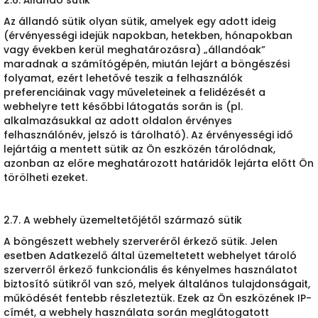
2.6. Állandó sütik
Az állandó sütik olyan sütik, amelyek egy adott ideig
(érvényességi idejük napokban, hetekben, hónapokban
vagy években kerül meghatározásra) „állandóak”
maradnak a számítógépén, miután lejárt a böngészési
folyamat, ezért lehetővé teszik a felhasználók
preferenciáinak vagy műveleteinek a felidézését a
webhelyre tett későbbi látogatás során is (pl.
alkalmazásukkal az adott oldalon érvényes
felhasználónév, jelszó is tárolható). Az érvényességi idő
lejártáig a mentett sütik az Ön eszközén tárolódnak,
azonban az előre meghatározott határidők lejárta előtt Ön
törölheti ezeket.
2.7. A webhely üzemeltetőjétől származó sütik
A böngészett webhely szerveréről érkező sütik. Jelen
esetben Adatkezelő által üzemeltetett webhelyet tároló
szerverről érkező funkcionális és kényelmes használatot
biztosító sütikről van szó, melyek általános tulajdonságait,
működését fentebb részleteztük. Ezek az Ön eszközének IP-
címét, a webhely használata során meglátogatott