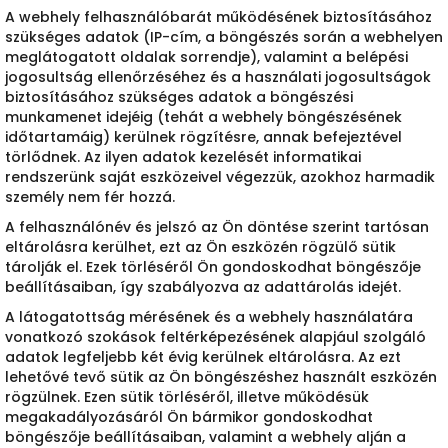
A webhely felhasználóbarát működésének biztosításához
szükséges adatok (IP-cím, a böngészés során a webhelyen
meglátogatott oldalak sorrendje), valamint a belépési
jogosultság ellenőrzéséhez és a használati jogosultságok
biztosításához szükséges adatok a böngészési
munkamenet idejéig (tehát a webhely böngészésének
időtartamáig) kerülnek rögzítésre, annak befejeztével
törlődnek. Az ilyen adatok kezelését informatikai
rendszerünk saját eszközeivel végezzük, azokhoz harmadik
személy nem fér hozzá.
A felhasználónév és jelszó az Ön döntése szerint tartósan
eltárolásra kerülhet, ezt az Ön eszközén rögzülő sütik
tárolják el. Ezek törléséről Ön gondoskodhat böngészője
beállításaiban, így szabályozva az adattárolás idejét.
A látogatottság mérésének és a webhely használatára
vonatkozó szokások feltérképezésének alapjául szolgáló
adatok legfeljebb két évig kerülnek eltárolásra. Az ezt
lehetővé tevő sütik az Ön böngészéshez használt eszközén
rögzülnek. Ezen sütik törléséről, illetve működésük
megakadályozásáról Ön bármikor gondoskodhat
böngészője beállításaiban, valamint a webhely alján a