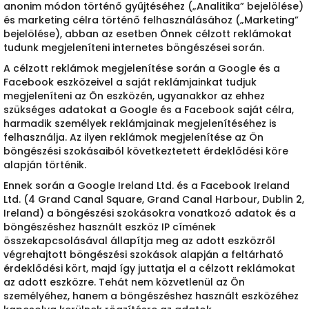
anonim módon történő gyűjtéséhez („Analitika” bejelölése)
és marketing célra történő felhasználásához („Marketing”
bejelölése), abban az esetben Önnek célzott reklámokat
tudunk megjeleníteni internetes böngészései során.
A célzott reklámok megjelenítése során a Google és a
Facebook eszközeivel a saját reklámjainkat tudjuk
megjeleníteni az Ön eszközén, ugyanakkor az ehhez
szükséges adatokat a Google és a Facebook saját célra,
harmadik személyek reklámjainak megjelenítéséhez is
felhasználja. Az ilyen reklámok megjelenítése az Ön
böngészési szokásaiból következtetett érdeklődési köre
alapján történik.
Ennek során a Google Ireland Ltd. és a Facebook Ireland
Ltd. (4 Grand Canal Square, Grand Canal Harbour, Dublin 2,
Ireland) a böngészési szokásokra vonatkozó adatok és a
böngészéshez használt eszköz IP címének
összekapcsolásával állapítja meg az adott eszközről
végrehajtott böngészési szokások alapján a feltárható
érdeklődési kört, majd így juttatja el a célzott reklámokat
az adott eszközre. Tehát nem közvetlenül az Ön
személyéhez, hanem a böngészéshez használt eszközéhez