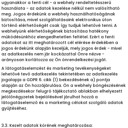
ugyanakkor a fenti cél - a webhely rendeltetésszerű
használata - az adatok kezelése nélkül nem valósítható
meg. Jogos érdekünk a webhely használhatóságának
biztosítása, mivel szolgáltatásaink elektronikus úton
történő elérhetőségét csak így tudjuk lehetővé tenni. A
webhelyünk elérhetőségének biztosítása hatékony
működésünkhöz elengedhetetlen feltétel. Ezért a fenti
adatokat az itt meghatározott cél elérése érdekében a
jogos érdekünk alapján kezeljük, mely jogos érdek - mivel
az adatkezelés nem jár kockázattal Önre nézve -
arányosan korlátozza az Ön önrendelkezési jogát.
A látogatáselemzést és marketing tevékenységeket
lehetővé tevő adatkezelés tekintetében az adatkezelés
jogalapja a GDPR 6. cikk (1) bekezdésének a) pontja
alapján az Ön hozzájárulása. Ön a webhely böngészésének
megkezdésekor felugró tájékoztató ablakban elhelyezett
jelölőnégyzetek bejelölésével járulhat hozzá a
látogatáselemző és a marketing célokat szolgáló adatok
gyűjtéséhez.
3.3. Kezelt adatok körének meghatározása: