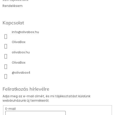
Rendelésem
Kapcsolat
info
@
olivabox.hu
OlivaBox
olivabox.hu
OlivaBox
@olivabox4
Feliratkozás hírlevélre
Adja meg az e-mail címét, és mi tájékoztatást küldünk
webáruházunk új termékeiről.
E-mail