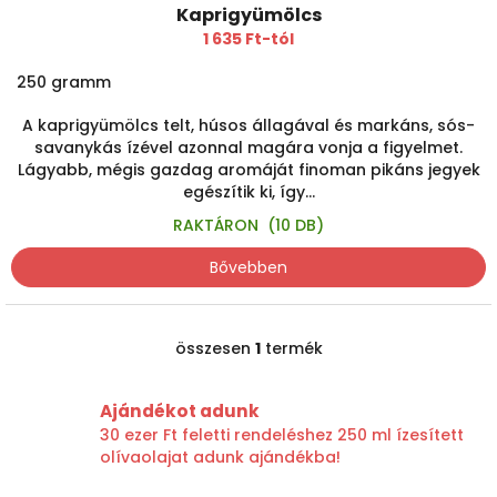
Kaprigyümölcs
1 635 Ft-tól
250 gramm
A kaprigyümölcs telt, húsos állagával és markáns, sós-
savanykás ízével azonnal magára vonja a figyelmet.
Lágyabb, mégis gazdag aromáját finoman pikáns jegyek
egészítik ki, így...
RAKTÁRON
(10 DB)
Bővebben
összesen
1
termék
L
i
s
Ajándékot adunk
t
30 ezer Ft feletti rendeléshez 250 ml ízesített
a
olívaolajat adunk ajándékba!
i
r