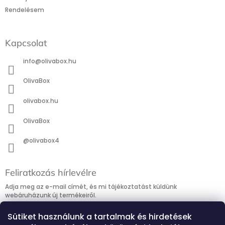
Rendelésem
Kapcsolat
info
@
olivabox.hu
OlivaBox
olivabox.hu
OlivaBox
@olivabox4
Feliratkozás hírlevélre
Adja meg az e-mail címét, és mi tájékoztatást küldünk
webáruházunk új termékeiről.
E-mail
Sütiket használunk a tartalmak és hirdetések