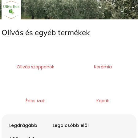
Ugrás
Kos
Keresés
Bejelent
a
fő
tartalomhoz
Olívás és egyéb termékek
Olívás szappanok
Kerámia
Édes ízek
Kaprik
T
e
Legdrágább
Legolcsóbb elöl
r
m