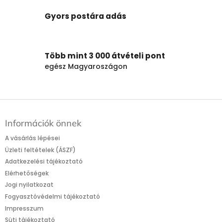
á
n
Gyors postára adás
y
í
t
á
Több mint 3 000 átvételi pont
s
egész Magyaroszágon
e
l
e
m
L
e
á
i
Információk önnek
b
l
A vásárlás lépései
é
Üzleti feltételek (ÁSZF)
c
Adatkezelési tájékoztató
Elérhetőségek
Jogi nyilatkozat
Fogyasztóvédelmi tájékoztató
Impresszum
Süti tájékoztató