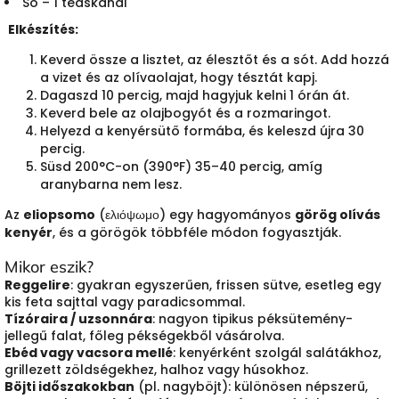
Só – 1 teáskanál
Elkészítés:
Keverd össze a lisztet, az élesztőt és a sót. Add hozzá
a vizet és az olívaolajat, hogy tésztát kapj.
Dagaszd 10 percig, majd hagyjuk kelni 1 órán át.
Keverd bele az olajbogyót és a rozmaringot.
Helyezd a kenyérsütő formába, és keleszd újra 30
percig.
Süsd 200°C-on (390°F) 35–40 percig, amíg
aranybarna nem lesz.
Az
eliopsomo
(ελιόψωμο) egy hagyományos
görög olívás
kenyér
, és a görögök többféle módon fogyasztják.
Mikor eszik?
Reggelire
: gyakran egyszerűen, frissen sütve, esetleg egy
kis feta sajttal vagy paradicsommal.
Tízóraira / uzsonnára
: nagyon tipikus péksütemény-
jellegű falat, főleg pékségekből vásárolva.
Ebéd vagy vacsora mellé
: kenyérként szolgál salátákhoz,
grillezett zöldségekhez, halhoz vagy húsokhoz.
Böjti időszakokban
(pl. nagyböjt): különösen népszerű,