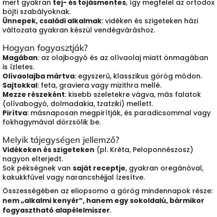
mert gyakran
tej- és tojásmentes
, így megfelel az ortodox
böjti szabályoknak.
Ünnepek, családi alkalmak
: vidéken és szigeteken házi
változata gyakran készül vendégváráshoz.
Hogyan fogyasztják?
Magában
: az olajbogyó és az olívaolaj miatt önmagában
is ízletes.
Olívaolajba mártva
: egyszerű, klasszikus görög módon.
Sajtokkal
: feta, graviera vagy mizithra mellé.
Mezze részeként
: kisebb szeletekre vágva, más falatok
(olívabogyó, dolmadakia, tzatziki) mellett.
Pirítva
: másnaposan megpirítják, és paradicsommal vagy
fokhagymával dörzsölik be.
Melyik tájegységen jellemző?
Vidékeken és szigeteken
(pl. Kréta, Peloponnészosz)
nagyon elterjedt.
Sok pékségnek van
saját receptje
, gyakran oregánóval,
kakukkfűvel vagy narancshéjjal ízesítve.
Összességében az eliopsomo a görög mindennapok része:
nem „alkalmi kenyér”, hanem egy sokoldalú, bármikor
fogyasztható alapélelmiszer
.