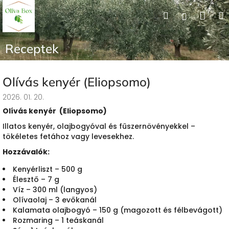
Ugrás
Kos
Keresés
Bejelent
a
fő
tartalomhoz
Receptek
Olívás kenyér (Eliopsomo)
2026. 01. 20.
Olívás kenyér (Eliopsomo)
Illatos kenyér, olajbogyóval és fűszernövényekkel –
tökéletes fetához vagy levesekhez.
Hozzávalók:
Kenyérliszt – 500 g
Élesztő – 7 g
Víz – 300 ml (langyos)
Olívaolaj – 3 evőkanál
Kalamata olajbogyó – 150 g (magozott és félbevágott)
Rozmaring – 1 teáskanál