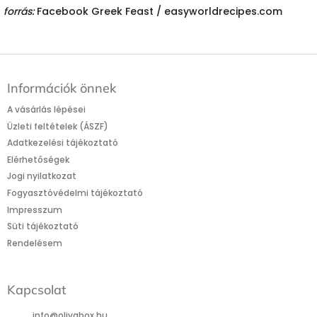
forrás:
Facebook Greek Feast /
easyworldrecipes.com
L
á
Információk önnek
b
l
A vásárlás lépései
é
Üzleti feltételek (ÁSZF)
c
Adatkezelési tájékoztató
Elérhetőségek
Jogi nyilatkozat
Fogyasztóvédelmi tájékoztató
Impresszum
Süti tájékoztató
Rendelésem
Kapcsolat
info
@
olivabox.hu