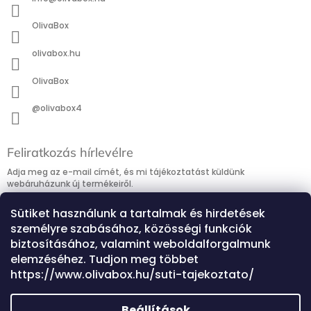
OlivaBox
olivabox.hu
OlivaBox
@olivabox4
Feliratkozás hírlevélre
Adja meg az e-mail címét, és mi tájékoztatást küldünk
webáruházunk új termékeiről.
E-mail
Sütiket használunk a tartalmak és hirdetések
személyre szabásához, közösségi funkciók
Hozzájárulok, hogy az általam önként megadott nevem és e-
biztosításához, valamint weboldalforgalmunk
mail címem felhasználásával a
www.olivabox.hu
részemre e-mail
elemzéséhez. Tudjon meg többet
útján hírleveleket, ajánlatokat küldjön. Kijelentem, hogy az
adatkezelési tájékoztatót
elolvastam. Megértettem, hogy a
https://www.olivabox.hu/suti-tajekoztato/
hozzájárulásom bármikor visszavonhatom.
Feliratkozás
Beállítások